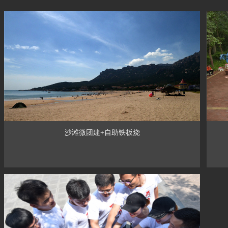
沙滩微团建+自助铁板烧