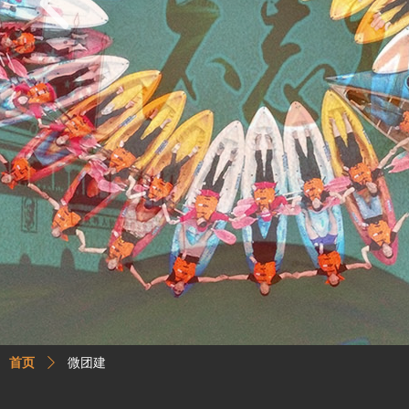
넳
微团建
首页
ꄲ