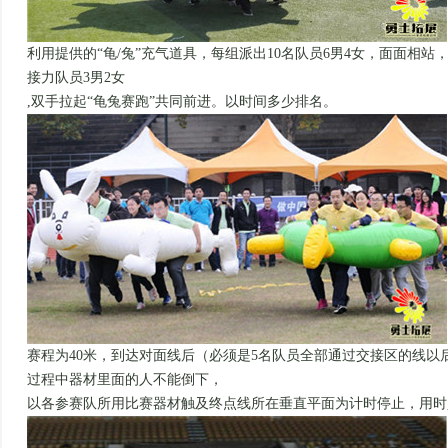
利用提供的“龟
/
兔”充气道具，每组派出
10
名队员
6
男
4
女，面面相站
接力队员
3
男
2
女
,
双手拉起“龟兔赛跑”共同前进。以时间多少排名。
赛程为
40
米，到达对面线后（必须是
5
名队员全部通过交接区的线以
过程中器材里面的人不能倒下，
以各参赛队所用比赛器材触及终点线所在垂直平面为计时停止，用时