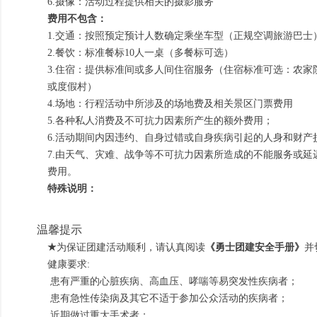
6.摄像：活动过程提供相关的摄影服务
费用不包含：
1.交通：按照预定预计人数确定乘坐车型（正规空调旅游巴士
2.餐饮：标准餐标10人一桌（多餐标可选）
3.住宿：提供标准间或多人间住宿服务（住宿标准可选：农家院
或度假村）
4.场地：行程活动中所涉及的场地费及相关景区门票费用
5.各种私人消费及不可抗力因素所产生的额外费用；
6.活动期间内因违约、自身过错或自身疾病引起的人身和财产
7.由天气、灾难、战争等不可抗力因素所造成的不能服务或延
费用。
特殊说明：
温馨提示
★
为保证
团建活动
顺利，请认真阅读
《勇士团建安全手册》
并
健康要求:
患有严重的心脏疾病、高血压、哮喘等易突发性疾病者；
患有急性传染病及其它不适于参加公众活动的疾病者；
近期做过重大手术者；