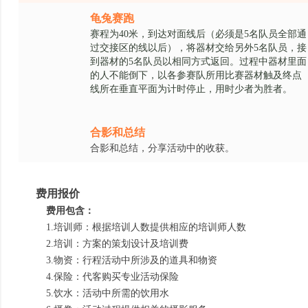
龟兔赛跑
赛程为
40
米，到达对面线后（必须是
5
名队员全部通
过交接区的线以后），将器材交给另外
5
名队员，接
到器材的
5
名队员以相同方式返回。过程中器材里面
的人不能倒下，以各参赛队所用比赛器材触及终点
线所在垂直平面为计时停止，用时少者为胜者。
合影和总结
合影和总结，分享活动中的收获。
费用报价
费用包含：
1.培训师：根据培训人数提供相应的培训师人数
2.培训：方案的策划设计及培训费
3.物资：行程活动中所涉及的道具和物资
4.保险：代客购买专业活动保险
5.饮水：活动中所需的饮用水