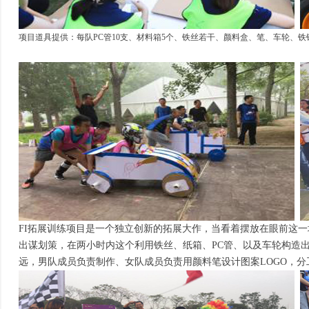
项目道具提供：每队PC管10支、材料箱5个、铁丝若干、颜料盒、笔、车轮、铁
FI拓展训练项目是一个独立创新的拓展大作，当看着摆放在眼前这
出谋划策，在两小时内这个利用铁丝、纸箱、PC管、以及车轮构造出
远，男队成员负责制作、女队成员负责用颜料笔设计图案LOGO，