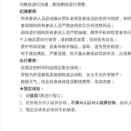
与教练进行沟通，教练酌情进行调整。
纪律要求:
所有参训人员必须服从带队老师及教练员的安排与指挥，未经
参训期间所有参训人员严禁使用其它任何违禁药品；
训练进行期间所有参训人员严禁抽烟、携带手机和吃零食等
个人物品需自行保管，请勿随意放置，否则丢失自负；
爱护培训设施、设备等相关物品，损坏、遗失照价赔偿；
对于擅自离队、严重违规、拒不服从教练劝导的学员，出现事
出行要求:
在规定的时间到达指定集合场地；
穿较为舒适服装及旅游鞋或运动鞋、女士不允许穿裙子；
根据天气，结合自身身体状况酌情携带、添加衣物；
★预定须知：
1、请
提前7天
进行预订；
2、此价格为30人核算价格，
不满30人以30人核算价格
，如有
3、预定后请务必保持手机畅通。