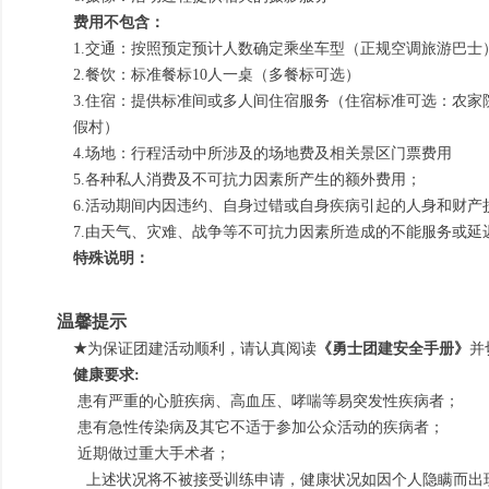
费用不包含：
1.交通：按照预定预计人数确定乘坐车型（正规空调旅游巴士
2.餐饮：标准餐标10人一桌（多餐标可选）
3.住宿：提供标准间或多人间住宿服务（住宿标准可选：农家院
假村）
4.场地：行程活动中所涉及的场地费及相关景区门票费用
5.各种私人消费及不可抗力因素所产生的额外费用；
6.活动期间内因违约、自身过错或自身疾病引起的人身和财产
7.由天气、灾难、战争等不可抗力因素所造成的不能服务或延
特殊说明：
温馨提示
★
为保证
团建活动
顺利，请认真阅读
《勇士团建安全手册》
并
健康要求:
患有严重的心脏疾病、高血压、哮喘等易突发性疾病者；
患有急性传染病及其它不适于参加公众活动的疾病者；
近期做过重大手术者；
上述状况将不被接受训练申请，健康状况如因个人隐瞒而出