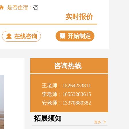
是否住宿：
否
낀
实时报价
뀥
开始制定
끤
在线咨询
咨询热线
王老师：15264233811
李老师：18553283615
安老师：13370880382
拓展须知
更多
ꅀ