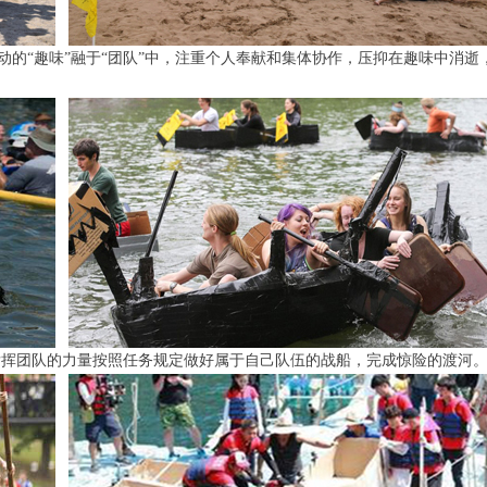
活动的“趣味”融于“团队”中，注重个人奉献和集体协作，压抑在趣味中消逝
发挥团队的力量按照任务规定做好属于自己队伍的战船，完成惊险的渡河