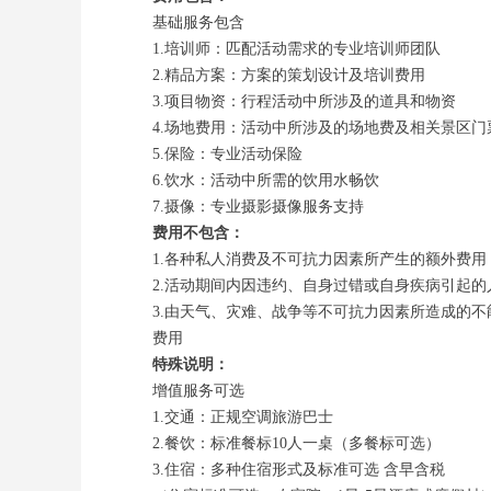
基础服务包含
1.培训师：匹配活动需求的专业培训师团队
2.精品方案：方案的策划设计及培训费用
3.项目物资：行程活动中所涉及的道具和物资
4.场地费用：活动中所涉及的场地费及相关景区门
5.保险：专业活动保险
6.饮水：活动中所需的饮用水畅饮
7.摄像：专业摄影摄像服务支持
费用不包含：
1.各种私人消费及不可抗力因素所产生的额外费用
2.活动期间内因违约、自身过错或自身疾病引起的
3.由天气、灾难、战争等不可抗力因素所造成的
费用
特殊说明：
增值服务可选
1.交通：正规空调旅游巴士
2.餐饮：标准餐标10人一桌（多餐标可选）
3.住宿：多种住宿形式及标准可选 含早含税