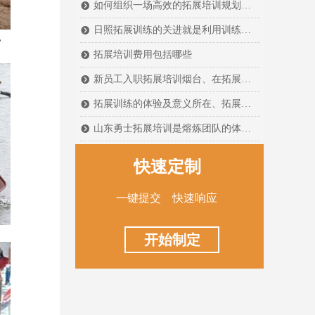
如何组织一场高效的拓展培训规划主要是确定一场拓展培训的总体框架安排，搭建好拓展培训的框架后
뀹
日照拓展训练的关进就是利用训练对学员的心灵冲击让其体会到团队与企业的关系、个人与团队的关系
뀹
，
拓展培训费用包括哪些
뀹
新员工入职拓展培训烟台、在拓展培训过程中，让学员体会团队的多种角色、团队成长的阶段、计划的分工以及领导决策等等团队建设的基本要素
뀹
拓展训练的体验及意义所在、拓展训练强调的是一种体验威海，是一种由内至外的自我教育
뀹
山东勇士拓展培训是熔炼团队的体验式拓展培训
뀹
快速定制
一键提交 快速响应
。
开始制定