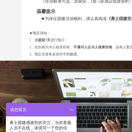
（住宿标准可选：农家院，1星-5星酒店或度假村
温馨提示
★
为保证
团建活动
顺利，请认真阅读
《勇士团建安
★预定须知：
1、请
提前7天
进行预订；
2、此价格为30人核算价格，
不满30人以30人核算价格
，如有人数
3、预定后请务必保持手机畅通。
请您留言
勇士团建感谢您的关注，当前客服
人员不在线，请填写一下您的信