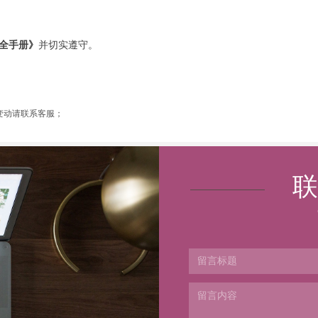
）
全手册》
并切实遵守。
变动请联系客服；
联